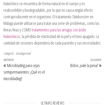
hialurónico se encuentra de forma natural en el cuerpo y es
reabsorbible y biodegradable, por lo que no causa ningún efecto
contraproducente en el organismo. El tratamiento Skinbooster en
Málaga puede utilizarse para tratar una serie de problemas, como las
líneas finas y COMO
tratamientos para las arrugas con ácido
hialurónico
s, la pérdida de elasticidad de la piel y el tono apagado. La
cantidad de sesiones dependerá de cada paciente y sus necesidades
Categoría
Uncategorized
Navegación de entradas
Entrada anterior
ANTERIOR
SIGUIENTE
Si
Microblading para cejas
Bótox: ¿vale la pena?
semipermanentes: ¿Qué es el
microblading?
ULTIMAS REVIEWS