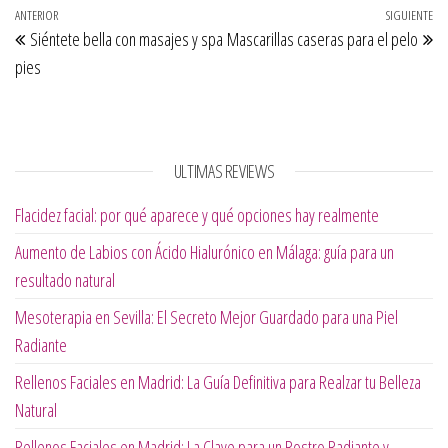
Navegación de entradas
Entrada anterior
ANTERIOR
SIGUIENTE
Si
Siéntete bella con masajes y spa
Mascarillas caseras para el pelo
pies
ULTIMAS REVIEWS
Flacidez facial: por qué aparece y qué opciones hay realmente
Aumento de Labios con Ácido Hialurónico en Málaga: guía para un
resultado natural
Mesoterapia en Sevilla: El Secreto Mejor Guardado para una Piel
Radiante
Rellenos Faciales en Madrid: La Guía Definitiva para Realzar tu Belleza
Natural
Rellenos Faciales en Madrid: La Clave para un Rostro Radiante y